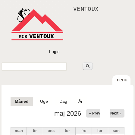
Gå til hovedindhold
VENTOUX
Login
Søg
Søgefelt
menu
Måned
(aktiv fane)
Uge
Dag
År
maj 2026
« Prev
Next »
man
tir
ons
tor
fre
lør
søn