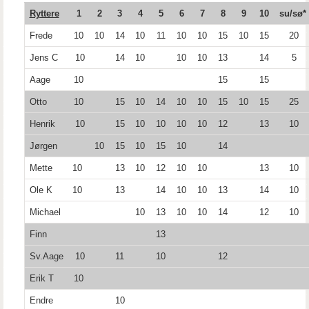
Ryttere
1
2
3
4
5
6
7
8
9
10
su/sø*
Frede
10
10
14
10
11
10
10
15
10
15
20
Jens C
10
14
10
10
10
13
14
5
Aage
10
15
15
Otto
10
15
10
14
10
10
15
10
15
25
Henrik
10
15
10
10
10
10
12
13
10
Jørgen
10
15
10
15
10
14
Mette
10
13
10
12
10
10
13
10
Ole K
10
13
14
10
10
13
14
10
Michael
10
13
10
10
14
12
10
Finn
13
Sv.Aage
10
11
10
12
Erik T
10
Endre
10