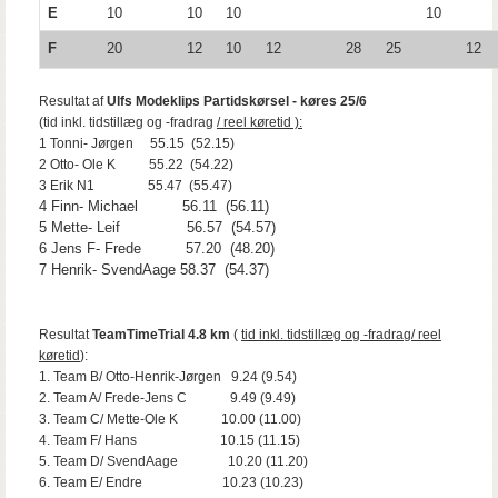
E
10
10
10
10
F
20
12
10
12
28
25
12
Resultat af
Ulfs Modeklips Partidskørsel - køres 25/6
(tid inkl. tidstillæg og -fradrag
/ reel køretid ):
1 Tonni- Jørgen 55.15 (52.15)
2 Otto- Ole K 55.22 (54.22)
3 Erik N1 55.47 (55.47)
4 Finn- Michael 56.11 (56.11)
5 Mette- Leif 56.57 (54.57)
6 Jens F- Frede 57.20 (48.20)
7 Henrik- SvendAage 58.37 (54.37)
Resultat
TeamTimeTrial 4.8 km
(
tid inkl. tidstillæg og -fradrag/ reel
køretid
):
1. Team B/ Otto-Henrik-Jørgen 9.24 (9.54)
2. Team A/ Frede-Jens C 9.49 (9.49)
3. Team C/ Mette-Ole K 10.00 (11.00)
4. Team F/ Hans 10.15 (11.15)
5. Team D/ SvendAage 10.20 (11.20)
6. Team E/ Endre 10.23 (10.23)