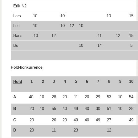
Erik N2
Lars
10
10
10
15
Leif
10
10
12
10
Hans
10
12
11
12
15
Bo
10
14
5
Hold-konkurrence
Hold
1
2
3
4
5
6
7
8
9
10
A
40
10
28
20
11
20
29
53
10
54
B
20
10
55
40
49
40
30
51
10
28
C
20
26
20
49
40
49
27
49
D
20
11
23
12