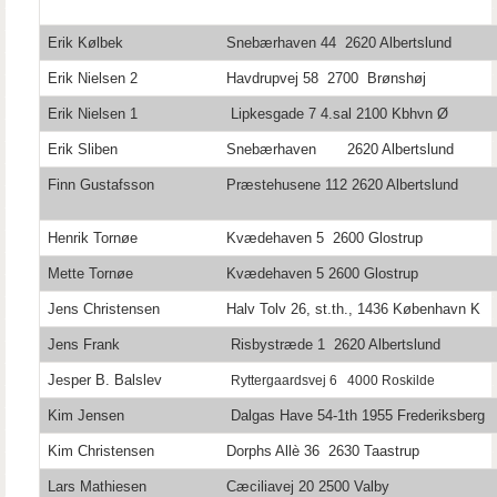
Erik Kølbek
Snebærhaven 44 2620 Albertslund
Erik Nielsen 2
Havdrupvej 58 2700 Brønshøj
Erik Nielsen 1
Lipkesgade 7 4.sal 2100 Kbhvn Ø
Erik Sliben
Snebærhaven 2620 Albertslund
Finn Gustafsson
Præstehusene 112 2620 Albertslund
Henrik Tornøe
Kvædehaven 5 2600 Glostrup
Mette Tornøe
Kvædehaven 5 2600 Glostrup
Jens Christensen
Halv Tolv 26, st.th., 1436 København K
Jens Frank
Risbystræde 1 2620 Albertslund
Jesper B. Balslev
Ryttergaardsvej 6 4000 Roskilde
Kim Jensen
Dalgas Have 54-1th 1955 Frederiksberg
Kim Christensen
Dorphs Allè 36 2630 Taastrup
Lars Mathiesen
Cæciliavej 20 2500 Valby