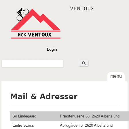
Gå til hovedindhold
VENTOUX
Login
Søg
Søgefelt
menu
Mail & Adresser
Bo Lindegaard
Præstehusene 68 2620 Albertslund
Endre Szöcs
Abildgården 5 2620 Albertslund