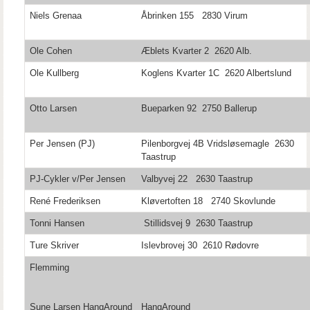
Niels Grenaa
Åbrinken 155 2830 Virum
Ole Cohen
Æblets Kvarter 2 2620 Alb.
Ole Kullberg
Koglens Kvarter 1C 2620 Albertslund
Otto Larsen
Bueparken 92 2750 Ballerup
Per Jensen (PJ)
Pilenborgvej 4B Vridsløsemagle 2630
Taastrup
PJ-Cykler v/Per Jensen
Valbyvej 22 2630 Taastrup
René Frederiksen
Kløvertoften 18 2740 Skovlunde
Tonni Hansen
Stillidsvej 9 2630 Taastrup
Ture Skriver
Islevbrovej 30 2610 Rødovre
Flemming
Sune Larsen HangAround
HangAround