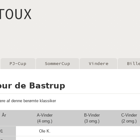
Gå til hovedindhold
TOUX
PJ-Cup
SommerCup
Vindere
Bill
our de Bastrup
ere af denne berømte klassiker
År
A-Vinder
B-Vinder
C-Vinder
(4 omg.)
(3 omg.)
(2 omg.)
91
Ole K.