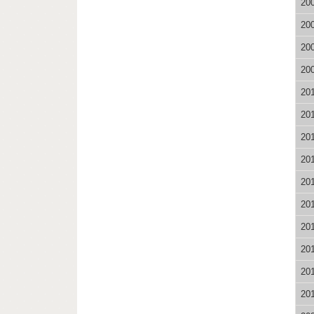
20
20
20
20
20
20
20
20
20
20
20
20
20
20