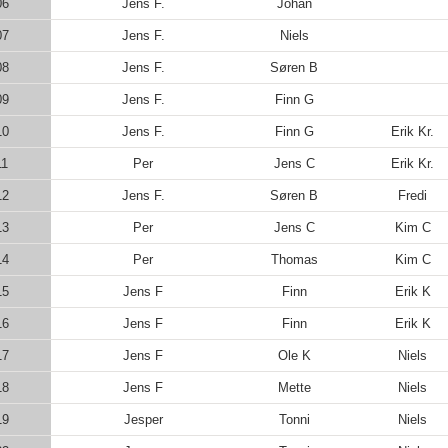
06
Jens F.
Johan
07
Jens F.
Niels
08
Jens F.
Søren B
09
Jens F.
Finn G
10
Jens F.
Finn G
Erik Kr.
11
Per
Jens C
Erik Kr.
12
Jens F.
Søren B
Fredi
13
Per
Jens C
Kim C
14
Per
Thomas
Kim C
15
Jens F
Finn
Erik K
16
Jens F
Finn
Erik K
17
Jens F
Ole K
Niels
18
Jens F
Mette
Niels
19
Jesper
Tonni
Niels