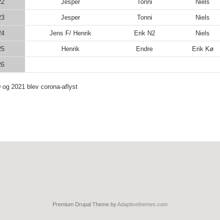
22
Jesper
Tonni
Niels
23
Jesper
Tonni
Niels
24
Jens F/ Henrik
Erik N2
Niels
25
Henrik
Endre
Erik Kø
26
 og 2021 blev corona-aflyst
Premium Drupal Theme by
Adaptivethemes.com