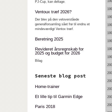
19
PJ-Cup, kan deltage.
19
Ventoux træf 2026?
19
Der blev på den veloverståede
generalforsamling sået frø til endnu et
19
mindeværdigt Ventox træf.
19
Beretning 2025
19
Revideret årsregnskab for
19
2025 og budget for 2026
19
Bilag
20
20
Seneste blog post
20
Home-trainer
20
Et lille tip til Garmin Edge
20
20
Paris 2018