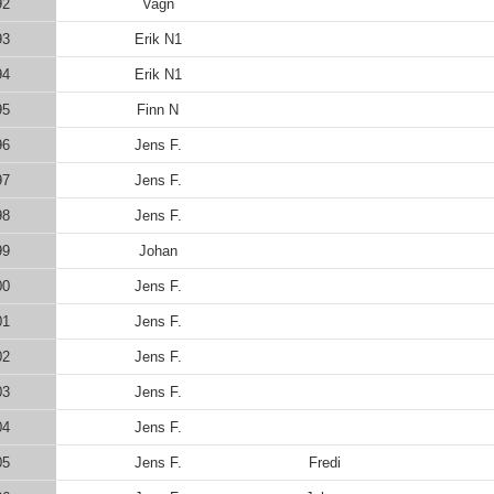
92
Vagn
93
Erik N1
94
Erik N1
95
Finn N
96
Jens F.
97
Jens F.
98
Jens F.
99
Johan
00
Jens F.
01
Jens F.
02
Jens F.
03
Jens F.
04
Jens F.
05
Jens F.
Fredi