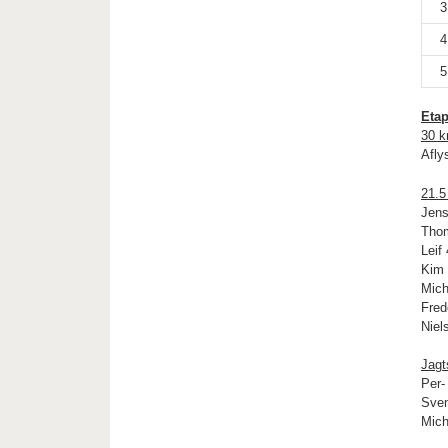
3
4
5
Etap
30 k
Afly
21.5
Jens
Thom
Leif
Kim 
Mich
Fred
Niel
Jagt
Per-
Sve
Mich