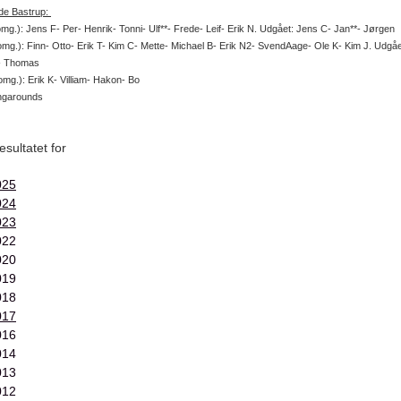
de Bastrup:
omg.): Jens F- Per- Henrik- Tonni- Ulf**- Frede- Leif- Erik N. Udgået: Jens C- Jan**- Jørgen
omg.): Finn- Otto- Erik T- Kim C- Mette- Michael B- Erik N2- SvendAage- Ole K- Kim J. Udgåe
s- Thomas
omg.): Erik K- Villiam- Hakon- Bo
ngarounds
esultatet for
025
024
023
022
020
019
018
017
016
014
013
012