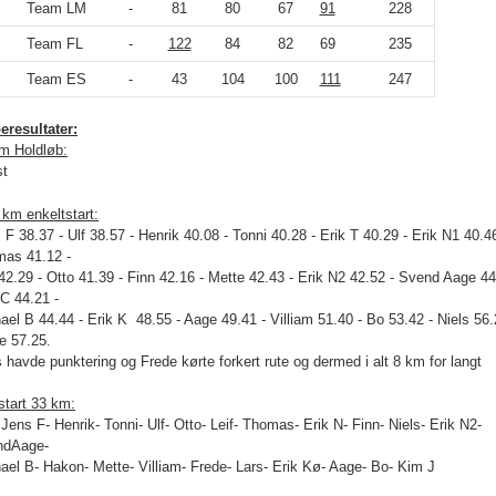
Team LM
-
81
80
67
91
228
Team FL
-
122
84
82
69
235
Team ES
-
43
104
100
111
247
eresultater:
m Holdløb:
st
 km enkeltstart:
 F 38.37 - Ulf 38.57 - Henrik 40.08 - Tonni 40.28 - Erik T 40.29 - Erik N1 40.46
as 41.12 -
 42.29 - Otto 41.39 - Finn 42.16 - Mette 42.43 - Erik N2 42.52 - Svend Aage 44
C 44.21 -
ael B 44.44 - Erik K 48.55 - Aage 49.41 - Villiam 51.40 - Bo 53.42 - Niels 56.
e 57.25.
s havde punktering og Frede kørte forkert rute og dermed i alt 8 km for langt
start 33 km:
 Jens F- Henrik- Tonni- Ulf- Otto- Leif- Thomas- Erik N- Finn- Niels- Erik N2-
ndAage-
ael B- Hakon- Mette- Villiam- Frede- Lars- Erik Kø- Aage- Bo- Kim J