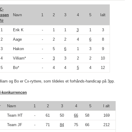
C-
assen
Navn
1
2
3
4
5
Ialt
Nr
1
Erik K
-
1
1
3
1
3
2
Aage
-
2
2
4
6
8
3
Hakon
-
5
6
1
3
9
4
Villiam*
-
3
3
2
2
10
5
Bo*
-
4
4
5
4
12
illiam og Bo er Cx-ryttere, som tildeles et forhånds-handicap på 3pp.
d-konkurrencen
r
Navn
1
2
3
4
5
I alt
Team HT
-
61
50
66
58
169
Team JF
-
71
84
75
66
212