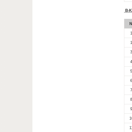
B-K
N
1
1