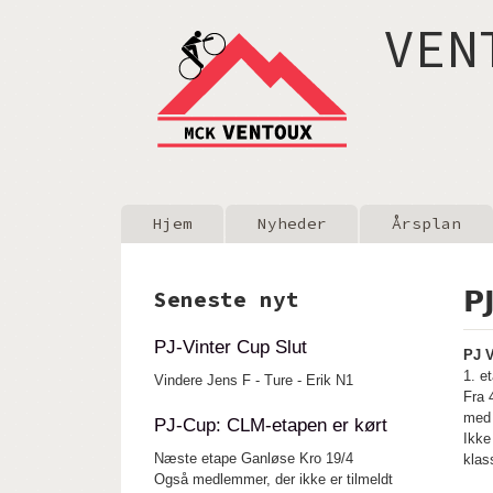
VEN
Main menu
Hjem
Nyheder
Årsplan
P
Seneste nyt
PJ-Vinter Cup Slut
PJ V
1. e
Vindere Jens F - Ture - Erik N1
Fra 
me
PJ-Cup: CLM-etapen er kørt
Ikke
Næste etape Ganløse Kro 19/4
klas
Også medlemmer, der ikke er tilmeldt