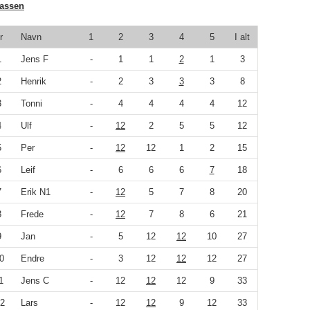
lassen
r
Navn
1
2
3
4
5
I alt
1
Jens F
-
1
1
2
1
3
2
Henrik
-
2
3
3
3
8
3
Tonni
-
4
4
4
4
12
4
Ulf
-
12
2
5
5
12
5
Per
-
12
12
1
2
15
6
Leif
-
6
6
6
7
18
7
Erik N1
-
12
5
7
8
20
8
Frede
-
12
7
8
6
21
9
Jan
-
5
12
12
10
27
0
Endre
-
3
12
12
12
27
1
Jens C
-
12
12
12
9
33
2
Lars
-
12
12
9
12
33