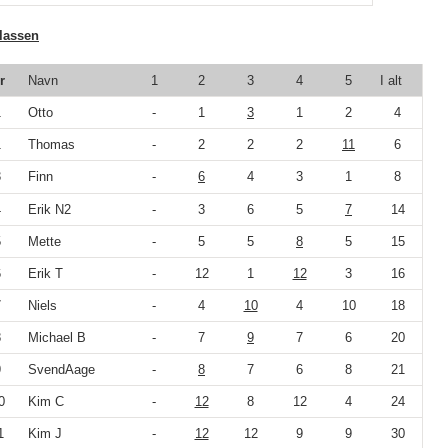
lassen
r
Navn
1
2
3
4
5
I alt
1
Otto
-
1
3
1
2
4
1
Thomas
-
2
2
2
11
6
3
Finn
-
6
4
3
1
8
4
Erik N2
-
3
6
5
7
14
5
Mette
-
5
5
8
5
15
6
Erik T
-
12
1
12
3
16
7
Niels
-
4
10
4
10
18
8
Michael B
-
7
9
7
6
20
9
SvendAage
-
8
7
6
8
21
0
Kim C
-
12
8
12
4
24
1
Kim J
-
12
12
9
9
30