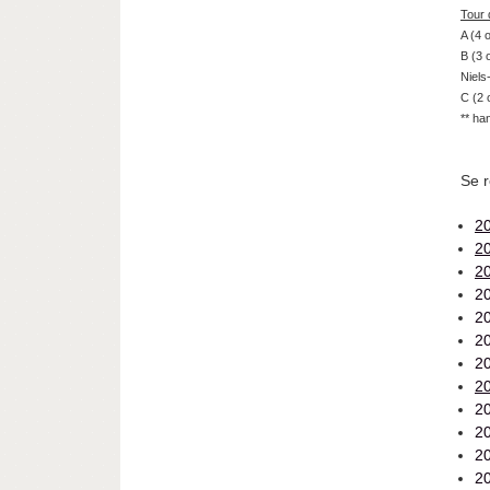
Tour 
A (4 
B (3 
Niel
C (2 
** ha
Se r
2
2
2
2
2
2
2
2
2
2
2
2