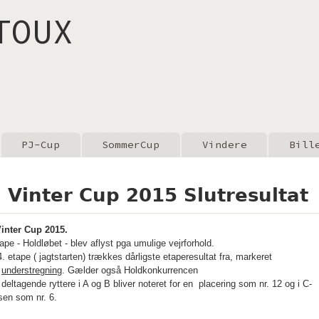
Gå til hovedindhold
TOUX
PJ-Cup
SommerCup
Vindere
Bill
J Vinter Cup 2015 Slutresultat
inter Cup 2015.
tape - Holdløbet - blev aflyst pga umulige vejrforhold.
4. etape ( jagtstarten) trækkes dårligste etaperesultat fra, markeret
d
understregning
. Gælder også Holdkonkurrencen
 deltagende ryttere i A og B bliver noteret for en placering som nr. 12 og i C-
sen som nr. 6.