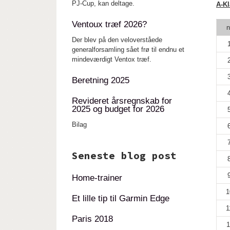
PJ-Cup, kan deltage.
A-K
Ventoux træf 2026?
n
Der blev på den veloverståede
generalforsamling sået frø til endnu et
mindeværdigt Ventox træf.
Beretning 2025
Revideret årsregnskab for
2025 og budget for 2026
Bilag
Seneste blog post
Home-trainer
1
Et lille tip til Garmin Edge
1
Paris 2018
1