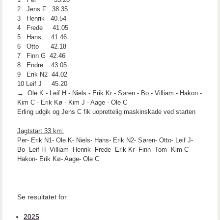
2 Jens F 38.35
3 Henrik 40.54
4 Frede 41.05
5 Hans 41.46
6 Otto 42.18
7 Finn G 42.46
8 Endre 43.05
9 Erik N2 44.02
10 Leif J 45.20
→ Ole K - Leif H - Niels - Erik Kr - Søren - Bo - Villiam - Hakon -
Kim C - Erik Kø - Kim J - Aage - Ole C
Erling udgik og Jens C fik uoprettelig maskinskade ved starten
Jagtstart 33 km:
Per- Erik N1- Ole K- Niels- Hans- Erik N2- Søren- Otto- Leif J-
Bo- Leif H- Villiam- Henrik- Frede- Erik Kr- Finn- Tom- Kim C-
Hakon- Erik Kø- Aage- Ole C
Se resultatet for
2025