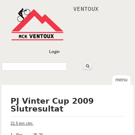
Gå til hovedindhold
VENTOUX
Login
Søg
Søgefelt
menu
PJ Vinter Cup 2009
Slutresultat
21.5 km clm:
1 Per 35.20