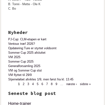
B. Tonni - Mette - Ole K
C. Bo
Nyheder
PJ-Cup: CLM-etapen er kørt
Ventoux træf 2026?
Opdatering:Ture er styrtet voldsomt
Sommer Cup 2025 afsluttet
VM 2025
Sommer Cup 2025
Generalforsamling 2025
VM og Sommer Cup slut
VM flyttet til 29/9
Stjerneløbet afvikles 1/9, men først fra kl. 13.45
1
2
3
4
5
6
7
8
9
…
næste ›
sidste »
Sider
Seneste blog post
Home-trainer