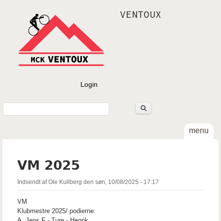
Gå til hovedindhold
VENTOUX
Login
Søg
Søgefelt
menu
VM 2025
Indsendt af
Ole Kullberg
den
søn, 10/08/2025 - 17:17
VM
Klubmestre 2025/ podierne:
A. Jens F - Ture - Henrik